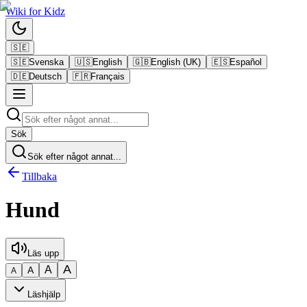
Wiki
for
Kidz
🇸🇪
🇸🇪
Svenska
🇺🇸
English
🇬🇧
English (UK)
🇪🇸
Español
🇩🇪
Deutsch
🇫🇷
Français
Sök
Sök efter något annat...
Tillbaka
Hund
Läs upp
A
A
A
A
Läshjälp