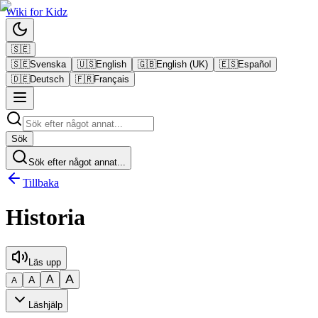
Wiki
for
Kidz
🇸🇪
🇸🇪
Svenska
🇺🇸
English
🇬🇧
English (UK)
🇪🇸
Español
🇩🇪
Deutsch
🇫🇷
Français
Sök
Sök efter något annat...
Tillbaka
Historia
Läs upp
A
A
A
A
Läshjälp