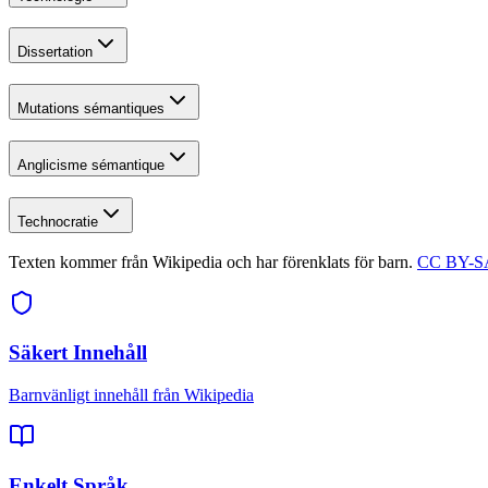
Dissertation
Mutations sémantiques
Anglicisme sémantique
Technocratie
Texten kommer från Wikipedia och har förenklats för barn.
CC BY-SA
Säkert Innehåll
Barnvänligt innehåll från Wikipedia
Enkelt Språk