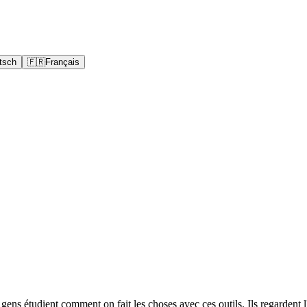
tsch
🇫🇷
Français
s gens étudient comment on fait les choses avec ces outils. Ils regardent l'