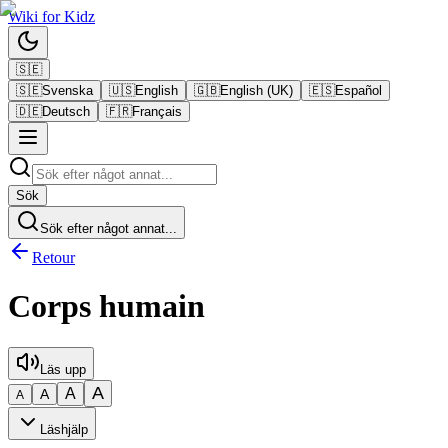
Wiki
for
Kidz
🇸🇪
🇸🇪
Svenska
🇺🇸
English
🇬🇧
English (UK)
🇪🇸
Español
🇩🇪
Deutsch
🇫🇷
Français
Sök
Sök efter något annat...
Retour
Corps humain
Läs upp
A
A
A
A
Läshjälp