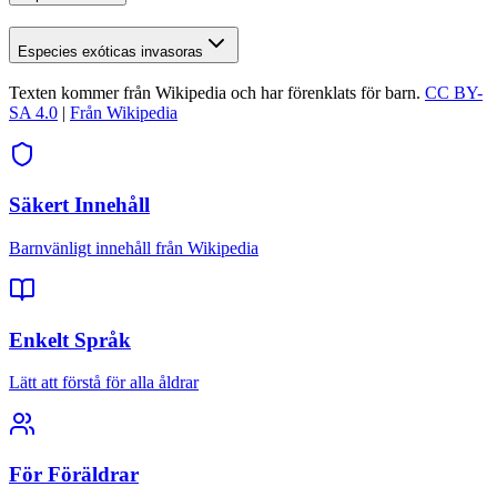
Especies exóticas invasoras
Texten kommer från Wikipedia och har förenklats för barn.
CC BY-
SA 4.0
|
Från Wikipedia
Säkert Innehåll
Barnvänligt innehåll från Wikipedia
Enkelt Språk
Lätt att förstå för alla åldrar
För Föräldrar