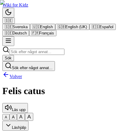
Wiki
for
Kidz
🇸🇪
🇸🇪
Svenska
🇺🇸
English
🇬🇧
English (UK)
🇪🇸
Español
🇩🇪
Deutsch
🇫🇷
Français
Sök
Sök efter något annat...
Volver
Felis catus
Läs upp
A
A
A
A
Läshjälp