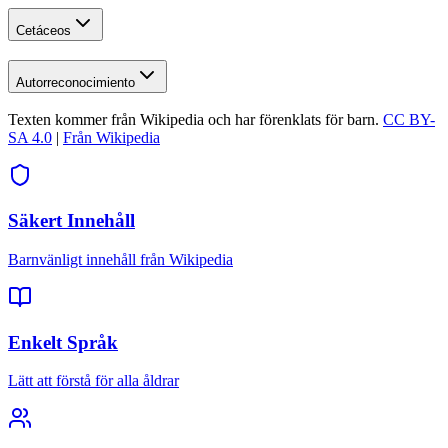
Cetáceos
Autorreconocimiento
Texten kommer från Wikipedia och har förenklats för barn.
CC BY-
SA 4.0
|
Från Wikipedia
Säkert Innehåll
Barnvänligt innehåll från Wikipedia
Enkelt Språk
Lätt att förstå för alla åldrar