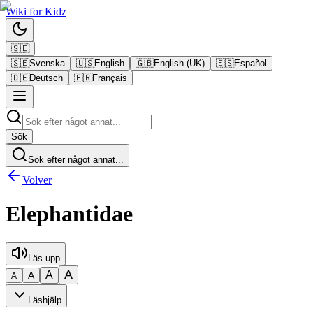
Wiki
for
Kidz
🇸🇪
🇸🇪
Svenska
🇺🇸
English
🇬🇧
English (UK)
🇪🇸
Español
🇩🇪
Deutsch
🇫🇷
Français
Sök
Sök efter något annat...
Volver
Elephantidae
Läs upp
A
A
A
A
Läshjälp