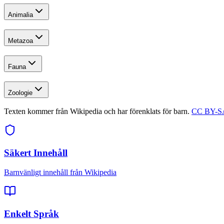
Animalia
Metazoa
Fauna
Zoologie
Texten kommer från Wikipedia och har förenklats för barn.
CC BY-SA
Säkert Innehåll
Barnvänligt innehåll från Wikipedia
Enkelt Språk