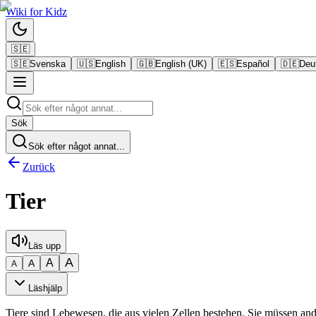
Wiki
for
Kidz
🇸🇪
🇸🇪
Svenska
🇺🇸
English
🇬🇧
English (UK)
🇪🇸
Español
🇩🇪
Deu
Sök
Sök efter något annat...
Zurück
Tier
Läs upp
A
A
A
A
Läshjälp
Tiere sind Lebewesen, die aus vielen Zellen bestehen. Sie müssen and