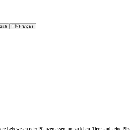
tsch
🇫🇷
Français
ere Lebewesen oder Pflanzen essen, um zu leben. Tiere sind keine Pilz