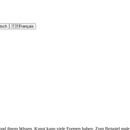
tsch
🇫🇷
Français
 und ihrem Wissen. Kunst kann viele Formen haben. Zum Beispiel mal