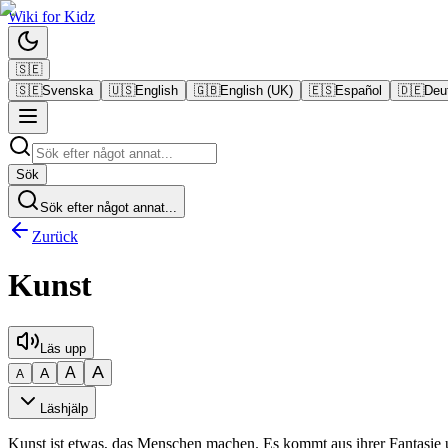
Wiki
for
Kidz
🇸🇪
🇸🇪
Svenska
🇺🇸
English
🇬🇧
English (UK)
🇪🇸
Español
🇩🇪
Deu
Sök
Sök efter något annat...
Zurück
Kunst
Läs upp
A
A
A
A
Läshjälp
Kunst ist etwas, das Menschen machen. Es kommt aus ihrer Fantasie